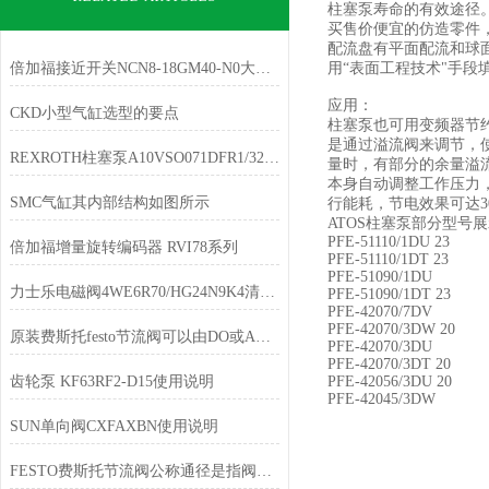
柱塞泵寿命的有效途径
买售价便宜的仿造零件
配流盘有平面配流和球
倍加福接近开关NCN8-18GM40-N0大量现货库存
用“表面工程技术"手
应用：
CKD小型气缸选型的要点
柱塞泵也可用变频器节
是通过溢流阀来调节，
REXROTH柱塞泵A10VSO071DFR1/32R-VPB12N00特点
量时，有部分的余量溢
本身自动调整工作压力
SMC气缸其内部结构如图所示
行能耗，节电效果可达3
ATOS柱塞泵部分型号
PFE-51110/1DU 23
倍加福增量旋转编码器 RVI78系列
PFE-51110/1DT 23
PFE-51090/1DU
力士乐电磁阀4WE6R70/HG24N9K4清仓库存
PFE-51090/1DT 23
PFE-42070/7DV
PFE-42070/3DW 20
原装费斯托festo节流阀可以由DO或AO控制
PFE-42070/3DU
PFE-42070/3DT 20
齿轮泵 KF63RF2-D15使用说明
PFE-42056/3DU 20
PFE-42045/3DW
SUN单向阀CXFAXBN使用说明
FESTO费斯托节流阀公称通径是指阀体与管子联接端部的名义内径