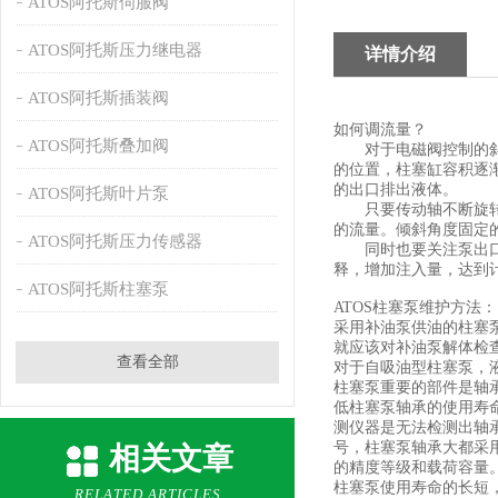
ATOS阿托斯伺服阀
ATOS阿托斯压力继电器
详情介绍
ATOS阿托斯插装阀
如何调流量？
ATOS阿托斯叠加阀
对于电磁阀控制的斜盘
的位置，柱塞缸容积逐渐
的出口排出液体。
ATOS阿托斯叶片泵
只要传动轴不断旋转，
的流量。倾斜角度固定
ATOS阿托斯压力传感器
同时也要关注泵出口要
释，增加注入量，达到
ATOS阿托斯柱塞泵
ATOS柱塞泵维护方法：
采用补油泵供油的柱塞泵
就应该对补油泵解体检
查看全部
对于自吸油型柱塞泵，
柱塞泵重要的部件是轴
低柱塞泵轴承的使用寿命
测仪器是无法检测出轴
号，柱塞泵轴承大都采
相关文章
的精度等级和载荷容量
柱塞泵使用寿命的长短
RELATED ARTICLES