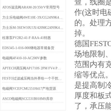
查，线圈
ATOS溢流阀ARAM-20/350/V常用型号
作(这时电
力士乐电磁阀4WE10E-3X/CG24N9K4库存充足
的。处理
力士乐M-3SEW10U1X/420MG24N9K4大量现货
掉。
柱塞泵PV2R2-41-F-RAA-41特惠
德国FES
EDS345-1-016-000继电器常规备货
场地限制
电磁阀4F410-10-AC200V参数
范围内有
APTECH调压阀AP1710S 2PM FV4 P发货快
缩等优点。
FESTO过滤减压阀当外界给一个干扰信号时
是提高制
电磁阀VCEFCMG551H417产地货源
厚度和板
ASCO电磁阀SCG531B018MS库存
了，承压