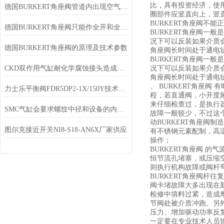
比，具有投资经济，使
德国BURKERT角座阀管道内出现空气和低温冷凝水
圈部件应竖直向上，竖
BURKERT角座阀不
德国BURKERT角座阀只能作全开和全关不能作调节和节流
BURKERT角座阀
况下可以反装如果介质会
德国BURKERT角座阀的原理及技术参数
角座阀长时间处于通电
BURKERT角座阀
CKD双作用气缸耐化学腐蚀接头造成伤痕的原因及修复方法
况下可以反装如果介质会
角座阀长时间处于通电
。 BURKERT角座
力士乐平衡阀FDR5DP2-1X/150Y技术特点
程，若直通阀，小开度频
来仔细检查过，是执行
SMC气缸会要求螺纹中径和设备的内径保持同心
故障一般较少，不过这个
动BURKERT角座阀制
图尔克接近开关NI8-S18-AN6X厂家供应
有不锈钢元素配制，高
操作；
BURKERT角座阀 
恒节流孔堵塞，或压缩
则执行机构故障或阀杆
BURKERT角座阀
阀卡堵故障大多出现在
检修中填料过紧，造成
节阀处被介质冲跑。另
压力、增加驱动功率反
一定要在专业技术人员