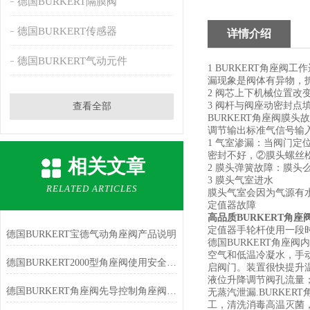
德国BURKERT隔膜阀
德国BURKERT传感器
详情介绍
德国BURKERT气动元件
1 BURKERT角座
漏现象是阀体有异物，
2 阀芯上下机械位置
3 阀杆与阀座动密封
查看全部
BURKERT角座阀膜头
调节输出标准气信号输
1 气室渗漏：当阀门
密封不好，②膜头螺丝
相关文章
2 膜头弹簧故障：膜
3 膜头气室进水
RELATED ARTICLES
膜头气室会因为气源有
定值器故障
高品质BURKERT角座
定值器手轮杆使用一段
德国BURKERT宝德气动角座阀产品说明
德国BURKERT角
空气和低温冷凝水，手
德国BURKERT2000型角座阀使用安全讲解
启阀门。装置很快提升
液位升降调节阀孔流量
德国BURKERT角座阀先导控制角座阀使用说明
无蒸汽泄漏.BURKE
工，清洗消毒高温灭菌