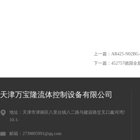
上一篇：
AR425-N0
下一篇：
452757德国
天津万宝隆流体控制设备有限公司
地址：天津市津南区八里台镇八二路与建设路交叉口鑫河湾广场
10-1-
邮箱：2739805991@qq.com