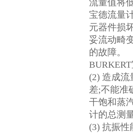
流量值将
宝德流量
元器件损
妥流动畸
的故障。
BURKE
(2) 造
差;不能准
干饱和蒸
计的总测
(3) 抗