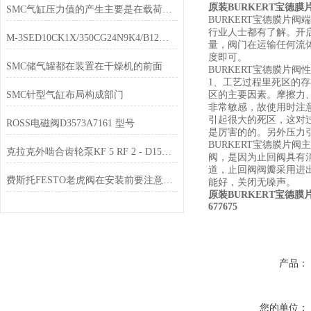
原装BURKERT宝德膜
SMC气缸压力值的产生主要是在载荷的基础上而形成的
BURKERT宝德膜片
行业人士都有了解。开
M-3SED10CK1X/350CG24N9K4/B12液压球阀经销
量，阀门在运输任何流
度即可。
SMC储气罐都在装置在干燥机的前面
BURKERT宝德膜片
1、工艺过程里死区的
SMC针型气缸布局构成部门
区的主要因素。摩擦力
非常敏感，故使用时注
引起很大的死区，这对
ROSS电磁阀D3573A7161 型号
是厉害的的。另外压力
BURKERT宝德膜
克拉克外啮合齿轮泵KF 5 RF 2 - D15结构特点
阀，是因为止回阀具有
道，止回阀阀瓣采用进
费斯托FESTO老虎阀在安装前要注意看清产品标牌
能好，关闭无噪声。
原装BURKERT宝德膜
677675
产品：
您的单位：