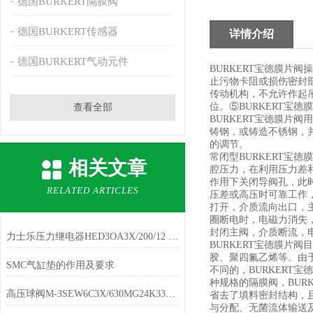
德国BURKERT隔膜阀
德国BURKERT传感器
详情介绍
德国BURKERT气动元件
BURKERT宝德膜片
止污物卡阻或损伤密封
传动机构，不允许作起
位。⑤BURKERT宝
查看全部
BURKERT宝德膜片
铸钢，或铸造不锈钢，
的调节。
常闭型BURKERT
相关文章
腔压力，在利用压力差
作用下关闭导阀孔，此
RELATED ARTICLES
压差或高压时可靠工作
打开，介质流向出口，
圈断电时，电磁力消失
封闭主阀，介质断流，
力士乐压力继电器HED3OA3X/200/12 原装经销
BURKERT宝德膜片
胶、聚四氟乙烯等。由于
SMC气缸垫的作用及要求
不同的，BURKERT
种规格的隔膜阀，BU
高压球阀M-3SEW6C3X/630MG24K33L/B15现货
省去了填料密封结构，且
与分配、无菌流体输送及C