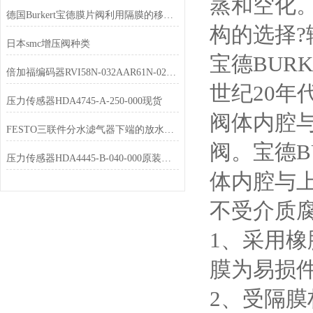
蒸和空化。
德国Burkert宝德膜片阀利用隔膜的移动起调节作用
构的选择?
日本smc增压阀种类
宝德BURK
倍加福编码器RVI58N-032AAR61N-02048 选型
世纪20年
压力传感器HDA4745-A-250-000现货
阀体内腔与
FESTO三联件分水滤气器下端的放水阀是用来放出分离出的水分的
阀。宝德B
压力传感器HDA4445-B-040-000原装正品
体内腔与
不受介质
1、采用
膜为易损
2、受隔