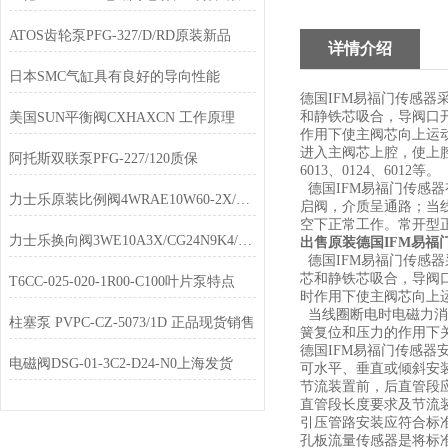
ATOS齿轮泵PFG-327/D/RD原装新品
详情介绍
日本SMC气缸具有良好的导向性能
德国IFM易福门传感
和静铁芯吸合，导阀口
美国SUN平衡阀CXHAXCN 工作原理
作用下使主阀芯向上运
进入主阀芯上腔，使上
阿托斯双联泵PFG-227/120质保
6013、0124、6012等。
德国IFM易福门传感
力士乐原装比例阀4WRAE10W60-2X/G24K31/F1V库存
启阀，介质呈通路；当
空下正常工作。常开型正
力士乐换向阀3WE10A3X/CG24N9K4/V现货
出售原装德国IFM易福门
德国IFM易福门传感
芯和静铁芯吸合，导阀
T6CC-025-020-1R00-C100叶片泵特点
时作用下使主阀芯向上
当线圈断电时电磁力消
柱塞泵 PVPC-CZ-5073/1D 正品现货销售
簧复位和压力的作用下关
德国IFM易福门传感器
电磁阀DSG-01-3C2-D24-N0上海发货
可水平、垂直或倾斜安
节流装置前，后直管段
直管段长度要求及节流装置
引压管路安装应符合标
孔板流量传感器是将标