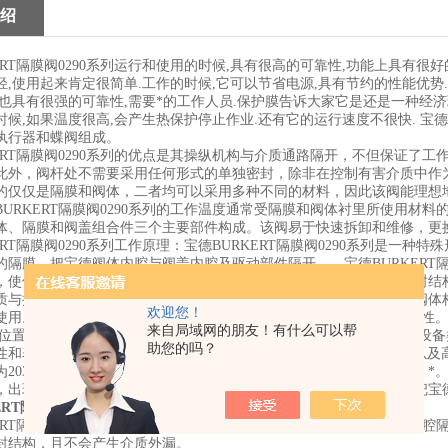
绍
ERT隔膜阀0290系列运行和使用的时候,具有很高的可靠性,功能上具有很
轻,使用起来肯定很简单.工作的时候,它可以节省电源,具有节约的性能优势
也具有很强的可靠性,需要*的工作人员.保护膜告诉大家它是还是一种经济环保
候,如果温度很高,会产生热保护停止作业.还有它的运行速度不很快. 宝德B
执行器和蝶阀组成。
KERT隔膜阀0290系列的优点是其操纵机构与介质通路隔开，不但保证了
此外，阀杆处不需要采用任何形式的单独密封，除非在控制有害介质中作为安全
的仅仅是隔膜和阀体，二者均可以采用多种不同的材料，因此该阀能理想
URKERT隔膜阀0290系列的工作温度通常受隔膜和阀体衬里所使用材料
体、隔膜和阀盖组合件三个主要部件构成。该阀易于快速拆卸和维修，更
ERT隔膜阀0290系列工作原理：宝德BURKERT隔膜阀0290系列是一
的隔膜，把宝德阀体内腔与阀盖内腔及驱动部件隔开，，宝德BURKERT隔
，使位于隔膜上方的阀杆、阀瓣等零件不受介质腐蚀，省去了填料密封结构，且
质与执行器隔离由一个气动的活塞驱动装置、一个隔膜以及一个二通阀体
欢迎您！
使用。利于流动的*阀体，能够实现较高的流量值与多样化的使用可能性
来自局域网的朋友！有什么可以帮
学位置反馈装置，经过气动的控制装置，直至集成式总线接口和防爆的设
助您的吗？
和表面光滑性、集成式的控制空气管道、防护级TP65/67/NEMA4X
2030系列，内螺纹版本的隔膜阀优势，拆卸方便，便于维护和安装，*。卫
，出现于20世纪20年底，它的启闭件是一块用软质材料制成的隔膜，把
ERT隔膜阀长期供现货0290系列保障
KERT隔膜阀0290系列的特点：突出特点是隔膜把下部阀体内腔与上部内
封结构，且不会产生介质外漏。