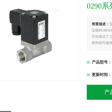
0290
简要描述：
宝德BURK
不但保证了
部件的可能
控制有害介
产品型号：
更新时间：
产