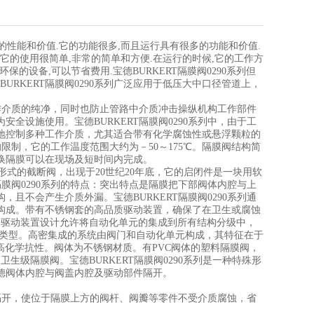
好的性能和价值.它的功能很多,而且运行具有很多的功能和价值.
.它的使用很简单,非常的简单和方便.在运行的时候,它的工作方
的设备,可以节省费用.宝德BURKERT隔膜阀0290系列但
URKERT隔膜阀0290系列广泛应用于低压大中口径管道上，
工作介质的纯净，同时也防止管路中介质冲击操纵机构工作部件
设施使用。宝德BURKERT隔膜阀0290系列中，由于工
地控制多种工作介质，尤其适合带有化学腐蚀性或悬浮颗粒的
的限制，它的工作温度范围大约为－50～175℃。隔膜阀结构简
换隔膜可以在现场及短时间内完成。
种特殊形式的截断阀，出现于20世纪20年底，它的启闭件是一块用软
膜阀0290系列的特点：突出特点是隔膜把下部阀体内腔与上
不会产生介质外漏。宝德BURKERT隔膜阀0290系列通
构成。带有不锈钢套的高品质驱动装置，确保了在卫生或腐蚀
。驱动装置设计允许将自动化单元的集成到所有结构分级中，
备类型。高密集成的系统由阀门和自动化单元构成，其特征在于
以及高化学抗性。阀体为不锈钢材质。有PVC阀体的塑料隔膜阀，
生级隔膜阀。宝德BURKERT隔膜阀0290系列是一种特殊形
宝德阀体内腔与阀盖内腔及驱动部件隔开。
腔隔开，使位于隔膜上方的阀杆、阀瓣等零件不受介质腐蚀，省