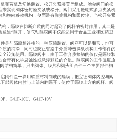
、通板和盲板及切换装置、松开夹紧装置等组成。冶金阀门的松
缩来实现阀体密封座夹紧或松开。阀门采用链轮式多点夹紧机
向和横向移动机构，侧面装有弹簧机构和限位轮。当松开夹紧
封结构，隔膜在切断介质的同时起到了阀杆的密封作用，其二是
质通道*隔开，使气动隔膜阀不仅能适用于食品工业和医药卫
关闭件是与隔膜相连接的一种压缩装置。阀座可以是堰形，也可
介质的纯净，同时也防止管路中介质冲击操纵机构工作部件的
安全设施使用。隔膜阀中，由于工作介质接触的仅仅是隔膜和
适合带有化学腐蚀性或悬浮颗粒的介质。隔膜阀的工作温度通
隔膜阀结构简单，只由阀体、膜片和阀头组合件三个主要部件构
，它的启闭件是一块用软质材料制成的隔膜，把宝德阀体内腔与阀
膜把下部阀体内腔与上部内腔隔开，使位于隔膜上方的阀杆、阀
0F、G41F-10U、G41F-10V