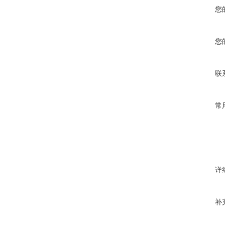
您
您
联
常
详
补