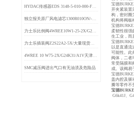
宝德BUR
HYDAC传感器EDS 3148-5-010-000-F1参数
开夹紧装置
构，密封圈
独立报关原厂风电滤芯1300R010ON/-V-KB
机构将阀板
宝德BUR
力士乐比例阀4WREE10W1-25-2X/G24K31/F1/V代理
柔韧性很强
生工业，而
宝德BUR
力士乐插装阀Z2S22A2-5X/大量现货库存
以是直通流
可能性。此
4WREE 10 W75-2X/G24K31/A1V天津现货销售
阀体，二者
常受隔膜和
SMC减压阀进出气口有无油渍及危险品
成。该阀易
宝德BUR
盖内腔及驱
瓣等零件不
宝德BURK
G6k41J、G4