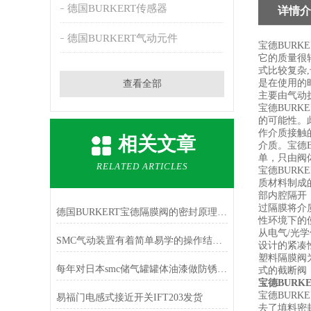
德国BURKERT传感器
详情介
德国BURKERT气动元件
宝德BURK
它的质量很
式比较复杂,
是在使用的时
查看全部
主要由气动
宝德BUR
的可能性。
作介质接触
相关文章
介质。宝德B
单，只由阀
RELATED ARTICLES
宝德BURK
质材料制成
部内腔隔开
过隔膜将介
德国BURKERT宝德隔膜阀的密封原理，隔膜阀的基本组成
性环境下的
从电气/光
SMC气动装置有着简单易学的操作结构与维护起来十分方便的特点
设计的紧凑性
塑料隔膜阀为
每年对日本smc储气罐罐体油漆做防锈处理
式的截断阀
宝德BURK
宝德BUR
易福门电感式接近开关IFT203发货
去了填料密