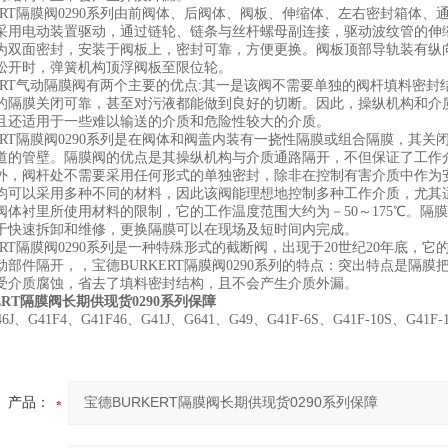
KERT隔膜阀0290系列由前阀体、后阀体、阀板、伸缩体、左右密封箱体
采用电动装置驱动，通过链轮、链条与丝杆螺母副连接，驱动波纹管的伸
为双面密封，安装于阀板上，密封可靠，方便更换。阀板顶部导轨装有纵
松开时，弹簧机构顶浮阀板至限位轮。
KERT气动隔膜阀有两个主要的优点:其一是该阀不需要单独的阀杆填料密
的隔膜关闭可靠，甚至对污液都能做到良好的切断。因此，操纵机构和介
且还适用于一些难以输送的介质和危险性较大的介质。
KERT隔膜阀0290系列是在阀体和阀盖内装有一挠性隔膜或组合隔膜，其
道的管壁。隔膜阀的优点是其操纵机构与介质通路隔开，不但保证了工作
外，阀杆处不需要采用任何形式的单独密封，除非在控制有害介质中作为
均可以采用多种不同的材料，因此该阀能理想地控制多种工作介质，尤其
阀体衬里所使用材料的限制，它的工作温度范围大约为－50～175℃。
于快速拆卸和维修，更换隔膜可以在现场及短时间内完成。
KERT隔膜阀0290系列是一种特殊形式的截断阀，出现于20世纪20年底
动部件隔开，，宝德BURKERT隔膜阀0290系列的特点：突出特点是隔
受介质腐蚀，省去了填料密封结构，且不会产生介质外漏。
ERT隔膜阀长期供现货0290系列保障
6J、G41F4、G41F46、G41J、G641、G49、G41F-6S、G41F-10S、G41F-1
产品：