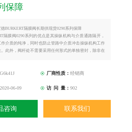
系列保障
宝德BURKERT隔膜阀长期供现货0290系列保障
ERT隔膜阀0290系列的优点是其操纵机构与介质通路隔开，
工作介质的纯净，同时也防止管路中介质冲击操纵机构工作
性。此外，阀杆处不需要采用任何形式的单独密封，除非在
质中作为安全设施使用。
G6k41J
厂商性质：
经销商
2020-06-09
访 问 量：
902
品咨询
联系我们