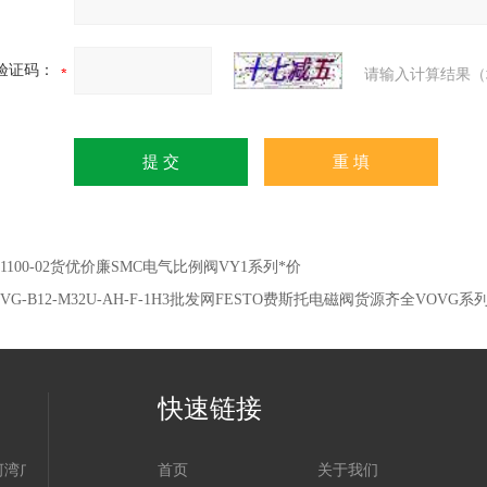
验证码：
请输入计算结果（
Y1100-02货优价廉SMC电气比例阀VY1系列*价
OVG-B12-M32U-AH-F-1H3批发网FESTO费斯托电磁阀货源齐全VOVG系
快速链接
河湾广场
首页
关于我们