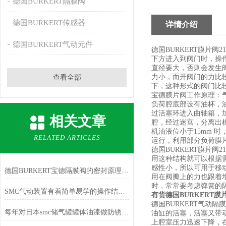
德国BURKERT隔膜阀
德国BURKERT传感器
详情介绍
德国BURKERT气动元件
德国BURKERT膜片
下方进入到阀门时，操
直径要大，否则会发生
力小，而开阀门的力比
查看全部
下，这种形式的阀门比
宝德膜片阀工作原理：
负荷腔底部设有油杯，
过活塞环进入曲轴箱，
相关文章
腔，经过迷宫，分离出机
机油液位小于15mm
RELATED ARTICLES
运行，利用部分负荷膜
德国BURKERT膜片
用这种结构就可以根据
感性小，所以可用于移
德国BURKERT宝德隔膜阀的密封原理，隔膜阀的基本组成
用在阀瓣上的力也跟着
时，常常要考虑弹簧的
SMC气动装置有着简单易学的操作结构与维护起来十分方便的特点
有货德国BURKERT膜
德国BURKERT气
每年对日本smc储气罐罐体油漆做防锈处理
油缸的活塞，活塞又带
上腔室压力迅速下降，