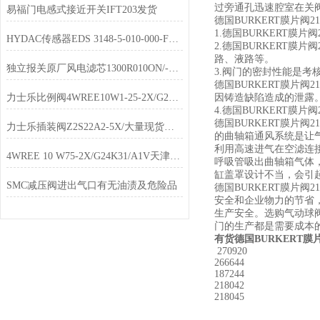
过旁通孔迅速腔室在关
易福门电感式接近开关IFT203发货
德国BURKERT膜片阀2
1.德国BURKERT
HYDAC传感器EDS 3148-5-010-000-F1参数
2.德国BURKERT
路、液路等。
独立报关原厂风电滤芯1300R010ON/-V-KB
3.阀门的密封性能是
德国BURKERT膜片
力士乐比例阀4WREE10W1-25-2X/G24K31/F1/V代理
因铸造缺陷造成的泄露
4.德国BURKERT
德国BURKERT膜片
力士乐插装阀Z2S22A2-5X/大量现货库存
的曲轴箱通风系统是让
利用高速进气在空滤连
4WREE 10 W75-2X/G24K31/A1V天津现货销售
呼吸管吸出曲轴箱气体
缸盖罩设计不当，会引
SMC减压阀进出气口有无油渍及危险品
德国BURKERT膜片阀
安全和企业物力的节省
生产安全。选购气动球
门的生产都是需要成本
有货德国BURKERT膜
270920
266644
187244
218042
218045