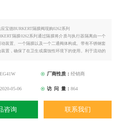
供应宝德BURKERT隔膜阀现购0262系列
RKERT隔膜0262系列通过隔膜将介质与执行器隔离由一个
驱动装置、一个隔膜以及一个二通阀体构成。带有不锈钢套
动装置，确保了在卫生或腐蚀性环境下的使用。利于流动的
够实现较高的流量值与多样化的使用可能性。
EG41W
厂商性质：
经销商
2020-05-06
访 问 量：
864
品咨询
联系我们