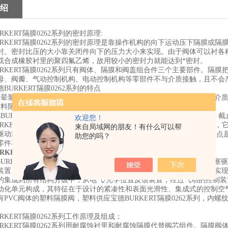
绍
RKERT隔膜0262系列的密封原理:
URKERT隔膜0262系列的密封原理是靠操作机构的向下运动压下隔膜或
封。密封比压的大小靠关闭件向下的压力大小来实现。由于阀体可以衬各
或合成橡胶衬里的聚四氟乙烯，故用较小的密封力就能达到*密封。
URKERT隔膜0262系列只有阀体、隔膜和阀盖组合件三个主要部件。隔
母、阀瓣、气动控制机构、电动控制机构等零部件不与介质接触，且不会
BURKERT隔膜0262系列的特点
胶晕塑料等软质密封制作的隔膜，密封性好。由于隔膜为易损件，应视介
材料限制，隔膜阀适用于低压和温度相对不高的场合。
德BURKERT隔膜0262系列按形式可分为：屋式隔膜阀、直流式隔膜阀
欢迎您！
URKERT隔膜0262系列是一种特殊形式的截断阀，出现于20世纪20年
来自局域网的朋友！有什么可以帮
驱动部件隔开，，供应宝德BURKERT隔膜0262系列的特点：zui突出
助您的吗？
零件不受介质腐蚀，省去了填料密封结构，且不会产生介质外漏。
RKERT隔膜阀现购0262系列
URKERT隔膜0262系列通过隔膜将介质与执行器隔离由一个气动的活
装置，确保了在卫生或腐蚀性环境下的使用。利于流动的*阀体，能够实
的集成到所有结构分级中，从电气/光学位置反馈装置，经过气动的控制
动化单元构成，其特征在于设计的紧凑性和表面光滑性、集成式的控制空气管道
有PVC阀体的塑料隔膜阀，塑料供应宝德BURKERT隔膜0262系列，
RKERT隔膜0262系列工作原理及组成：
URKERT隔膜0262系列用耐腐蚀衬里和耐腐蚀隔膜代替阀芯组件。隔膜