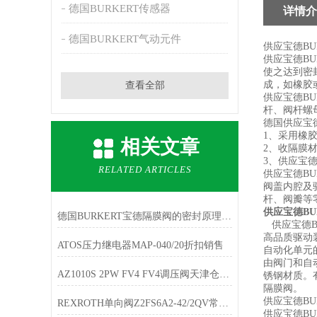
德国BURKERT传感器
详情介
德国BURKERT气动元件
供应宝德BU
供应宝德B
使之达到密
成，如橡胶
查看全部
供应宝德B
杆、阀杆螺
德国供应宝德
1、采用橡
相关文章
2、收隔膜
3、供应宝
RELATED ARTICLES
供应宝德B
阀盖内腔及
杆、阀瓣等
供应宝德BU
德国BURKERT宝德隔膜阀的密封原理，隔膜阀的基本组成
供应宝德B
高品质驱动
ATOS压力继电器MAP-040/20折扣销售
自动化单元
由阀门和自
AZ1010S 2PW FV4 FV4调压阀天津仓库现货
锈钢材质。
隔膜阀。
供应宝德BU
REXROTH单向阀Z2FS6A2-42/2QV常规备货
供应宝德B