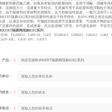
膜橡胶和聚四氟乙烯。衬板具有较强的耐腐蚀性，适用于强酸、强碱等强
单、流体阻力小、流通量大等特点。无泄漏可用于高粘度和悬浮颗粒介质
而，由于隔膜和衬里材料的局限性，压力和耐温性较差。一般只适用于1.6M
URKERT隔膜0262系列的流量特性接近于快开特性，在60%冲程之前近
位器，以满足自动控制、可编程控制或调节流量的需要。气动膜片阀的反
了活塞环的损坏，造成泄漏，无法促进阀门开闭。当气源失效时，手轮可
RKERT隔膜阀现购0262系列
5F46、EG6B41J、G49J-10、G45J、EG6K41J、G6B41J、G6k41J、G46J、
G41F-10U、G41F-10V、G41F3
产品：
的单位：
的姓名：
系电话：