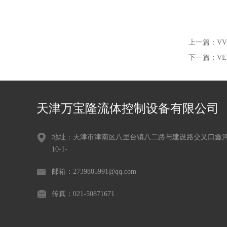
上一篇：
VV
下一篇：
V
天津万宝隆流体控制设备有限公司
地址：天津市津南区八里台镇八二路与建设路交叉口鑫
10-1-
邮箱：2739805991@qq.com
传真：021-50871671