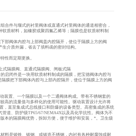
隔膜组合件与堰式的衬里阀体或直通式衬里阀体的通道相密合，
种软质材料，如橡胶或聚四氟乙烯等；隔膜也是软质材料制
膜把下部阀体内腔与上部阀盖内腔隔开，使位于隔膜上方的阀
产生介质外漏，省去了填料函的密封结构。
质特性而定期更换。
、截止式隔膜阀、直通式隔膜阀、闸板式隔
底，它的启闭件是一块用软质材料制成的隔膜，把宝德阀体内腔与
特点是隔膜把下部阀体内腔与上部内腔隔开，使位于隔膜上方的阀
塞驱动装置、一个隔膜以及一个二通阀体构成。带有不锈钢套的
现较高的流量值与多样化的使用可能性。驱动装置设计允许将
装置，直至集成式总线接口和防爆的设备类型。高密集成的系统
、防护级TP65/67/NEMA4X以及高化学抗性。阀体为不
内螺纹版本的隔膜阀优势，拆卸方便，便于维护和安装，*。卫生级
阀体材料是铸铁、铸钢、或铸造不锈钢，内衬有各种耐腐蚀或耐