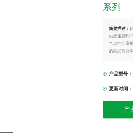
系列
简要描述：
供应宝德BU
气动的活塞
的高品质驱
*阀体，能
产品型号：
更新时间：
产