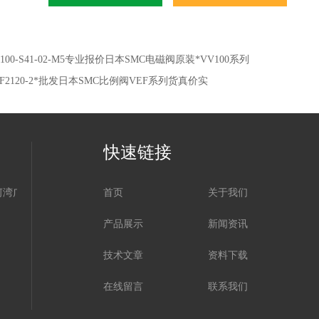
100-S41-02-M5专业报价日本SMC电磁阀原装*VV100系列
EF2120-2*批发日本SMC比例阀VEF系列货真价实
快速链接
河湾广场
首页
关于我们
产品展示
新闻资讯
技术文章
资料下载
在线留言
联系我们