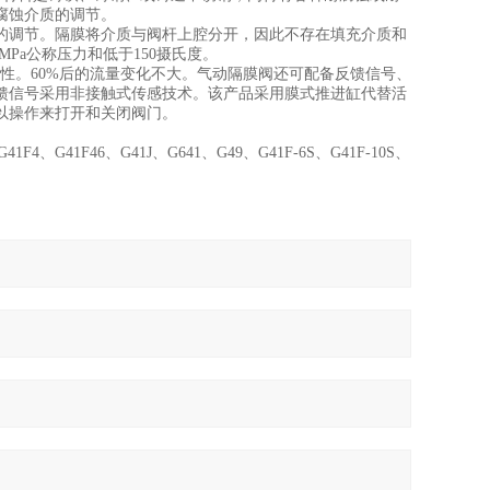
腐蚀介质的调节。
的调节。隔膜将介质与阀杆上腔分开，因此不存在填充介质和
Pa公称压力和低于150摄氏度。
似线性。60%后的流量变化不大。气动隔膜阀还可配备反馈信号、
馈信号采用非接触式传感技术。该产品采用膜式推进缸代替活
以操作来打开和关闭阀门。
G41F4、G41F46、G41J、G641、G49、G41F-6S、G41F-10S、