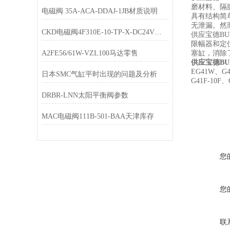
磨材料、隔
电磁阀 35A-ACA-DDAJ-1JB材质说明
具有结构简
无泄漏。然
CKD电磁阀4F310E-10-TP-X-DC24V经销
供应宝德B
限幅器和定
A2FE56/61W-VZL100马达零售
塞缸，消除
供应宝德BU
EG41W、G4
日本SMC气缸平时出现的问题及分析
G41F-10F、
DRBR-LNN太阳平衡阀参数
MAC电磁阀111B-501-BAA天津库存
您
您
联