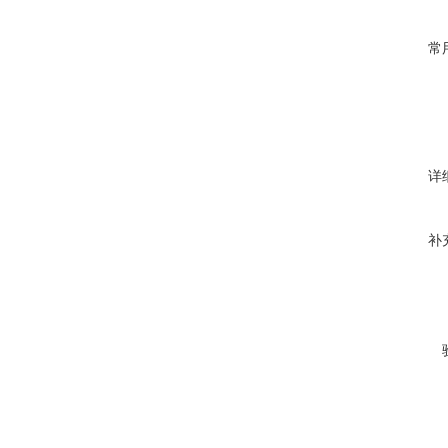
常
详
补