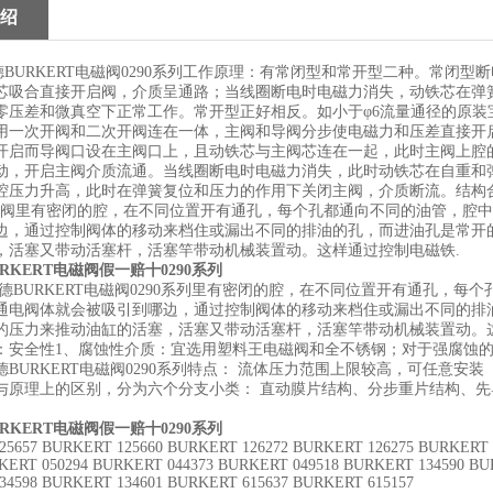
绍
URKERT电磁阀0290系列工作原理：有常闭型和常开型二种。常闭型
芯吸合直接开启阀，介质呈通路；当线圈断电时电磁力消失，动铁芯在弹
压差和微真空下正常工作。常开型正好相反。如小于φ6流量通径的原装宝德BU
列采用一次开阀和二次开阀连在一体，主阀和导阀分步使电磁力和压差直接
开启而导阀口设在主阀口上，且动铁芯与主阀芯连在一起，此时主阀上腔
动，开启主阀介质流通。当线圈断电时电磁力消失，此时动铁芯在自重和
腔压力升高，此时在弹簧复位和压力的作用下关闭主阀，介质断流。结构合
磁阀里有密闭的腔，在不同位置开有通孔，每个孔都通向不同的油管，腔
边，通过控制阀体的移动来档住或漏出不同的排油的孔，而进油孔是常开
，活塞又带动活塞杆，活塞竿带动机械装置动。这样通过控制电磁铁.
RKERT电磁阀假一赔十0290系列
URKERT电磁阀0290系列里有密闭的腔，在不同位置开有通孔，每
通电阀体就会被吸引到哪边，通过控制阀体的移动来档住或漏出不同的排
的压力来推动油缸的活塞，活塞又带动活塞杆，活塞竿带动机械装置动。
：安全性1、腐蚀性介质：宜选用塑料王电磁阀和全不锈钢；对于强腐蚀
URKERT电磁阀0290系列特点： 流体压力范围上限较高，可任意安装
与原理上的区别，分为六个分支小类： 直动膜片结构、分步重片结构、
RKERT电磁阀假一赔十0290系列
25657 BURKERT 125660 BURKERT 126272 BURKERT 126275 BURKERT 
KERT 050294 BURKERT 044373 BURKERT 049518 BURKERT 134590 BU
34598 BURKERT 134601 BURKERT 615637 BURKERT 615157