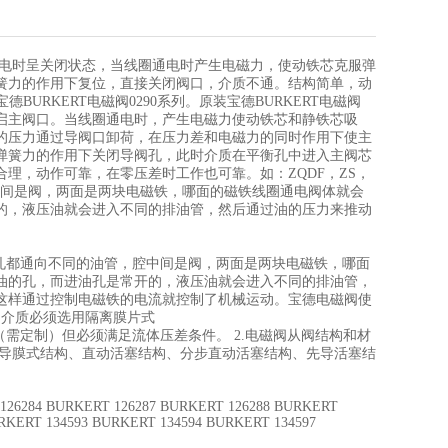
断电时呈关闭状态，当线圈通电时产生电磁力，使动铁芯克服弹
簧力的作用下复位，直接关闭阀口，介质不通。结构简单，动
RKERT电磁阀0290系列。原装宝德BURKERT电磁阀
开启主阀口。当线圈通电时，产生电磁力使动铁芯和静铁芯吸
的压力通过导阀口卸荷，在压力差和电磁力的同时作用下使主
弹簧力的作用下关闭导阀孔，此时介质在平衡孔中进入主阀芯
理，动作可靠，在零压差时工作也可靠。如：ZQDF，ZS，
中间是阀，两面是两块电磁铁，哪面的磁铁线圈通电阀体就会
的，液压油就会进入不同的排油管，然后通过油的压力来推动
个孔都通向不同的油管，腔中间是阀，两面是两块电磁铁，哪面
油的孔，而进油孔是常开的，液压油就会进入不同的排油管，
这样通过控制电磁铁的电流就控制了机械运动。宝德电磁阀使
的介质必须选用隔离膜片式
（需定制）但必须满足流体压差条件。 2.电磁阀从阀结构和材
先导膜式结构、直动活塞结构、分步直动活塞结构、先导活塞结
126284 BURKERT 126287 BURKERT 126288 BURKERT
RKERT 134593 BURKERT 134594 BURKERT 134597