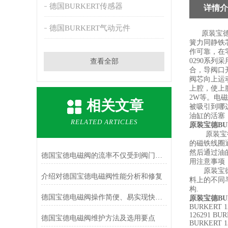
德国BURKERT传感器
详情介
德国BURKERT气动元件
原装宝德B
簧力同静铁
作可靠，在零
0290系
查看全部
合，导阀口
阀芯向上运
上腔，使上
2W等。电
相关文章
被吸引到哪
油缸的活塞
RELATED ARTICLES
原装宝德BU
原装宝德B
的磁铁线圈
然后通过油
德国宝德电磁阀的流率不仅受到阀门流动特性影响
用注意事项
原装宝德B
介绍对德国宝德电磁阀性能分析和修复
料上的不同
构.
德国宝德电磁阀操作简便、易实现快速启闭
原装宝德BU
BURKERT 1
126291 BUR
德国宝德电磁阀维护方法及选用要点
BURKERT 1