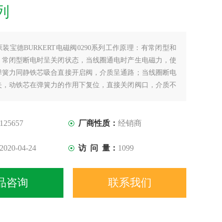
列
原装宝德BURKERT电磁阀0290系列工作原理：有常闭型和
。常闭型断电时呈关闭状态，当线圈通电时产生电磁力，使
弹簧力同静铁芯吸合直接开启阀，介质呈通路；当线圈断电
失，动铁芯在弹簧力的作用下复位，直接关闭阀口，介质不
URKERT电磁阀假一赔十0290系列
125657
厂商性质：
经销商
2020-04-24
访 问 量：
1099
品咨询
联系我们