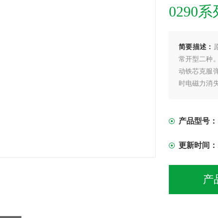
0290系
简要描述：
常开型二种
动铁芯克服
时电磁力消
通.原装宝德B
产品型号：
更新时间：
产