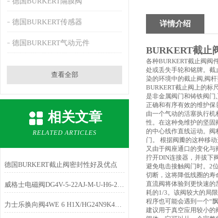
德国BURKERT隔膜阀
德国BURKERT传感器
详情介绍
德国BURKERT气动元件
BURKERT截
各种BURKERT截止阀
处或丢失手轮和铭牌。截
查看全部
染的环境中的截止阀,阀
BURKERT截止阀上
是非金属阀门和铸铁阀门,
正确和有序有效的维护保养
相关文章
由一个气动的活塞执行机构
性。在这种免维护的坚固
的中心线作直线运动。阀
RELATED ARTICLES
门。 根据阀瓣的这种移
又由于阀座通口的变化与
拧开DIN连接器，并拔下
德国BURKERT截止阀密封性好及优点
避免电击接触阀门时。2
切断，这将降低线圈的寿
直流阀将体验到更快速的
威格士电磁阀DG4V-5-22AJ-M-U-H6-20简介
耗的1/3。该阀较大的局
程序也可能会遇到一个“飘
力士乐换向阀4WE 6 H1X/HG24N9K4库存
建议用于真空应用较小的